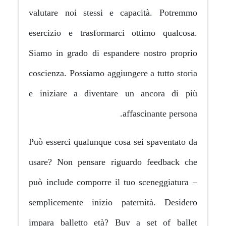
valutare noi stessi e capac
esercizio e trasformarci ot
Siamo in grado di espandere 
coscienza. Possiamo aggiungere
e iniziare a diventare un 
affas
Può esserci qualunque cosa se
usare? Non pensare riguardo
può include comporre il tuo s
semplicemente inizio patern
impara balletto età? Buy a 