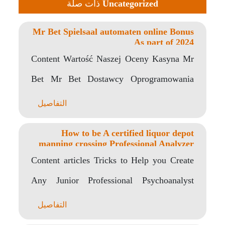
Uncategor
ذات صلة
Mr Bet Spielsaal automaten
As
Content Wartość Naszej Oc
Bet Mr Bet Dostawcy Opr
Basics Of Grey
التفاصيل
How to be A certifie
manning crossing Professi
Content articles Tricks to H
Any Junior Professional P
Return
التفاصيل