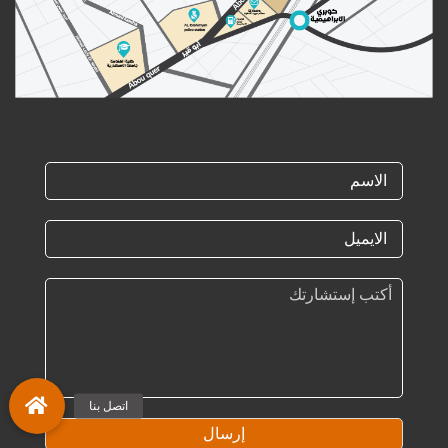
إرسال