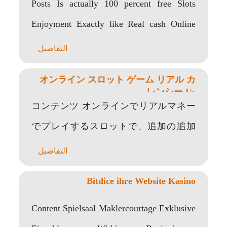
Posts Is actually 100 percent free Slots
Enjoyment Exactly like Real cash Online
game? And..
التفاصيل
オンライン スロット ゲーム リアル カ
レンシー Us
コンテンツ オンラインでリアルマネー
でプレイするスロットで、追加の追加
はありません オンラインスロットの実
التفاصيل
質収入が成功する可能性は? ギャンブル
Bitdice ihre Website Kasino
現金 オンライン スロット ゲーム 最高
のオンライン スロット ゲーム ギャンブ
Content Spielsaal Maklercourtage Exklusive