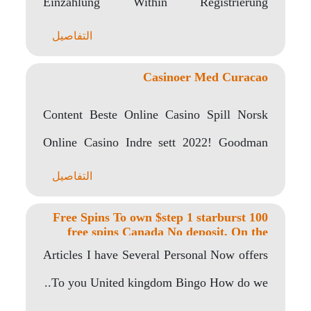
ル企業 オンラインスロット向けの最高
Einzahlung Within Registrierung
のカジノ 実質収入 2023..
Spieleanbieter Euroletten Gebührenfrei
التفاصيل
Spielbank Im Zweiter monat des..
Casinoer Med Curacao
Content Beste Online Casino Spill Norsk
Online Casino Indre sett 2022! Goodman
Casino Gir Deg..
التفاصيل
100 Free Spins To own $step 1 starburst
free spins Canada No deposit, On the
Subscription
Articles I have Several Personal Now offers
To you United kingdom Bingo How do we..