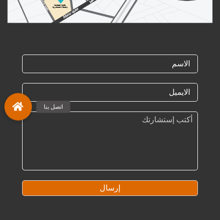
إرسال